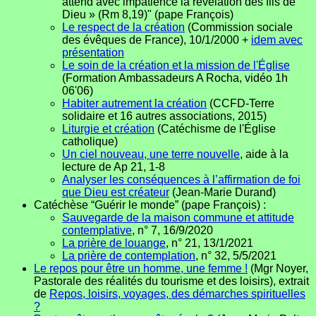
attend avec impatience la révélation des fils de
Dieu » (Rm 8,19)" (pape François)
Le respect de la création
(Commission sociale
des évêques de France), 10/1/2000 +
idem avec
présentation
Le soin de la création et la mission de l'Église
(Formation Ambassadeurs A Rocha, vidéo 1h
06'06)
Habiter autrement la création
(CCFD-Terre
solidaire et 16 autres associations, 2015)
Liturgie et création
(Catéchisme de l'Église
catholique)
Un ciel nouveau, une terre nouvelle
, aide à la
lecture de Ap 21, 1-8
Analyser les conséquences à l’affirmation de foi
que Dieu est créateur
(Jean-Marie Durand)
Catéchèse “Guérir le monde” (pape François) :
Sauvegarde de la maison commune et attitude
contemplative
, n° 7, 16/9/2020
La prière de louange
, n° 21, 13/1/2021
La prière de contemplation
, n° 32, 5/5/2021
Le repos pour être un homme, une femme !
(Mgr Noyer,
Pastorale des réalités du tourisme et des loisirs), extrait
de
Repos, loisirs, voyages, des démarches spirituelles
?