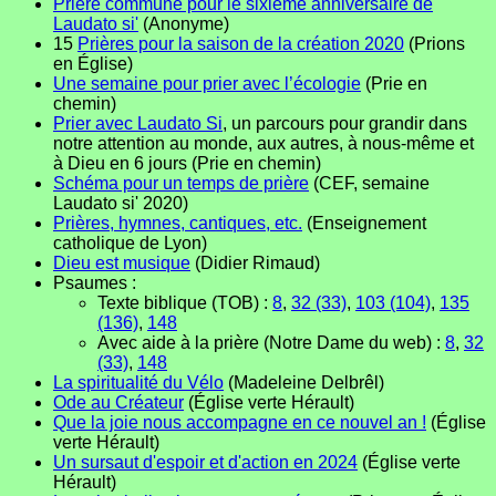
Prière commune pour le sixième anniversaire de
Laudato si'
(Anonyme)
15
Prières pour la saison de la création 2020
(Prions
en Église)
Une semaine pour prier avec l’écologie
(Prie en
chemin)
Prier avec Laudato Si
, un parcours pour grandir dans
notre attention au monde, aux autres, à nous-même et
à Dieu en 6 jours (Prie en chemin)
Schéma pour un temps de prière
(CEF, semaine
Laudato si' 2020)
Prières, hymnes, cantiques, etc.
(Enseignement
catholique de Lyon)
Dieu est musique
(Didier Rimaud)
Psaumes :
Texte biblique (TOB) :
8
,
32 (33)
,
103 (104)
,
135
(136)
,
148
Avec aide à la prière (Notre Dame du web) :
8
,
32
(33)
,
148
La spiritualité du Vélo
(Madeleine Delbrêl)
Ode au Créateur
(Église verte Hérault)
Que la joie nous accompagne en ce nouvel an !
(Église
verte Hérault)
Un sursaut d'espoir et d'action en 2024
(Église verte
Hérault)