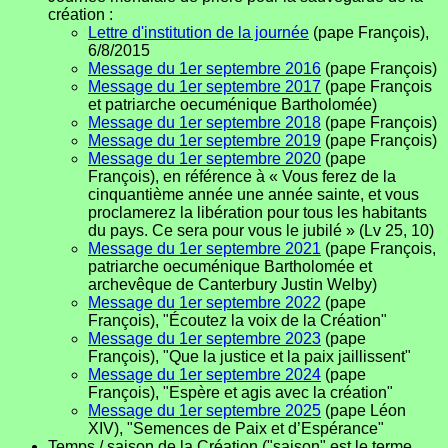
création :
Lettre d'institution de la journée
(pape François),
6/8/2015
Message du 1er septembre 2016
(pape François)
Message du 1er septembre 2017
(pape François
et patriarche oecuménique Bartholomée)
Message du 1er septembre 2018
(pape François)
Message du 1er septembre 2019
(pape François)
Message du 1er septembre 2020
(pape
François), en référence à « Vous ferez de la
cinquantième année une année sainte, et vous
proclamerez la libération pour tous les habitants
du pays. Ce sera pour vous le jubilé » (Lv 25, 10)
Message du 1er septembre 2021
(pape François,
patriarche oecuménique Bartholomée et
archevêque de Canterbury Justin Welby)
Message du 1er septembre 2022
(pape
François), "Écoutez la voix de la Création"
Message du 1er septembre 2023
(pape
François), "Que la justice et la paix jaillissent"
Message du 1er septembre 2024
(pape
François), "Espère et agis avec la création"
Message du 1er septembre 2025
(pape Léon
XIV), "Semences de Paix et d’Espérance"
Temps / saison de la Création ("saison" est le terme