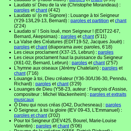
Laudato si' Dieu de la vie (Christophe Morandeau) :
paroles
et
chant
(4'42)
Laudato si' (o mi Signore) : Louange à toi Seigneur
(Y29-13/L29-13, Bernard) :
paroles et partition
et
chant
(2'24)
Laudato si' ! Sois loué, mon Seigneur ! (EDIT22-67,
Bernard, Akepsimas) :
paroles
et
chant
(5'11)
La Valse des Créatures (EDIT19-52, Jacques Jouët) :
paroles
et
chant
(diaporama avec paroles, 6'18)
Les cieux proclament (X37-15, Lebrun) :
paroles
Les cieux proclament haut la puissance du Seigneur
(X61-02, Bernard, Lebrun) :
paroles
et
chant
(2'57)
L'hymne aux oiseaux (Jérémy Chatelain) :
paroles
et
chant
(7'16)
Louange à toi, Dieu créateur (Y36-30/U36-30, Penndu,
Richard) :
paroles
et
chant
(3'29)
Louanges de Dieu (Y58-23, auteur : François d'Assise,
compositeur : Michel Wackenheim) :
paroles et extraits
musicaux
Ô Dieu qui nous créas (O42, Duchesneau) :
paroles
Ô Seigneur, à toi la gloire (IEV 09-43, L'Emmanuel) :
paroles et chant
(3'02)
Pour toi Seigneur (DEV425, Bourel, Marie-Louise
Valentin) :
paroles
et
chant
(5'06)