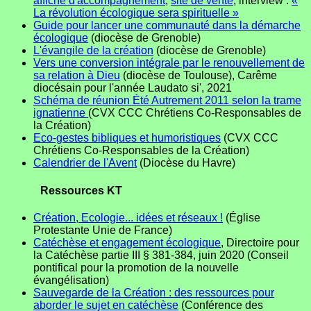
affiche d'accompagnement
,
site de vente
, interview :
«
La révolution écologique sera spirituelle »
Guide pour lancer une communauté dans la démarche
écologique
(diocèse de Grenoble)
L'évangile de la création
(diocèse de Grenoble)
Vers une conversion intégrale par le renouvellement de
sa relation à Dieu
(diocèse de Toulouse), Carême
diocésain pour l'année Laudato si', 2021
Schéma de réunion Été Autrement 2011 selon la trame
ignatienne
(CVX CCC Chrétiens Co-Responsables de
la Création)
Eco-gestes bibliques et humoristiques
(CVX CCC
Chrétiens Co-Responsables de la Création)
Calendrier de l'Avent
(Diocèse du Havre)
Ressources KT
Création, Ecologie... idées et réseaux !
(Église
Protestante Unie de France)
Catéchèse et engagement écologique
, Directoire pour
la Catéchèse partie III § 381-384, juin 2020 (Conseil
pontifical pour la promotion de la nouvelle
évangélisation)
Sauvegarde de la Création : des ressources pour
aborder le sujet en catéchèse
(Conférence des