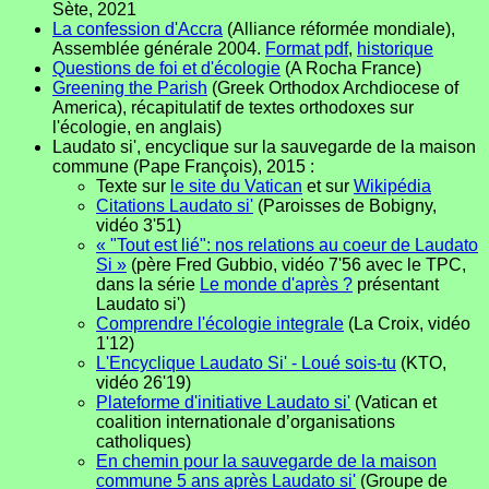
Sète, 2021
La confession d'Accra
(Alliance réformée mondiale),
Assemblée générale 2004.
Format pdf
,
historique
Questions de foi et d'écologie
(A Rocha France)
Greening the Parish
(Greek Orthodox Archdiocese of
America), récapitulatif de textes orthodoxes sur
l'écologie, en anglais)
Laudato si', encyclique sur la sauvegarde de la maison
commune (Pape François), 2015 :
Texte sur
le site du Vatican
et sur
Wikipédia
Citations Laudato si'
(Paroisses de Bobigny,
vidéo 3'51)
« "Tout est lié": nos relations au coeur de Laudato
Si »
(père Fred Gubbio, vidéo 7'56 avec le TPC,
dans la série
Le monde d'après ?
présentant
Laudato si')
Comprendre l'écologie integrale
(La Croix, vidéo
1'12)
L'Encyclique Laudato Si' - Loué sois-tu
(KTO,
vidéo 26'19)
Plateforme d'initiative Laudato si'
(Vatican et
coalition internationale d’organisations
catholiques)
En chemin pour la sauvegarde de la maison
commune 5 ans après Laudato si'
(Groupe de