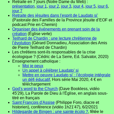
Retraite en 7 jours (Notre Dame du Web) :
présentation
,
jour 1
,
jour 2
,
jour 3
,
jour 4
,
jour 5
,
jour 6
,
jour 7
Retraite des jésuites dans l'esprit de Laudato si'
(Pastorale des Familles de la Province jésuite d’EOF et
podcast Prie en Chemin)
Organiser des événements en prenant soin de la
création
(Église verte)
Teilhard de Chardin : une lecture chrétienne de
l’évolution
(Gérard Donnadieu, Association des Amis
de Pierre Teilhard de Chardin)
Les chrétiens sont-ils responsables de la crise
écologique ? (Cédric de La Serre, Ed. Salvator, 2020)
Enseignement catholique :
Moi je peux
Un appel à célébrer Laudato’ si
Mettre en oeuvre Laudato si' : l'écologie intégrale
un défi éducatif
, Hors série Mai 2020, 4 € en
téléchargement
God's word to the Church
(Dave Bookless, vidéo
45'29), La Parole de Dieu à l'Église, en anglais sous-
titré en français
Saint François d'Assise
(Philippe Foro, diacre et
historien), conférence (vidéo 1h21'47), 6/2/2021
Hildegarde de Bingen : une sainte écolo ?
, fêtée le