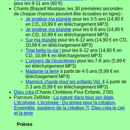
pour les 9-11 ans (60 €)
Chants (Bayard Musique, les 30 premières secondes
de chaque chanson peuvent être écoutées en ligne) :
Je protège ma planète
pour les 3-5 ans (14,90 €
en CD, 10,99 € en téléchargement MP3)
Je protège ma planète
pour les 6-8 ans (14,90 €
en CD, 10,99 € en téléchargement MP3)
Sur ma planète
pour les 6-12 ans (14,90 € en CD,
10,99 € en téléchargement MP3)
Trop belle la vie !
pour les 6-12 ans (14,90 € en
CD, 10,99 € en téléchargement MP3)
L'univers de l'écocitoyen
pour les 7-8 ans (5,99 €
en téléchargement MP3)
Madame la terre
à partir de 4-5 ans (5,99 € en
téléchargement MP3)
Mannick chante pour les enfants Vol. 4
à partir de
2-3 ans (5,99 € en téléchargement MP3)
Dieu créa
(Chants Chrétiens Pour Enfants, 2'00)
Parcours ZeBible :
La nature dans tous ses états
,
L’écologie
,
L’écologie : Du temps pour la création
,
Ensemble, gardiens de la création ?!
,
Dieu créa le ciel
et la terre
Prières