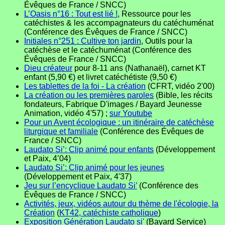
Évêques de France / SNCC)
L’Oasis n°16 : Tout est lié !
, Ressource pour les
catéchistes & les accompagnateurs du catéchuménat
(Conférence des Évêques de France / SNCC)
Initiales n°251 : Cultive ton jardin
, Outils pour la
catéchèse et le catéchuménat (Conférence des
Évêques de France / SNCC)
Dieu créateur
pour 8-11 ans (Nathanaël), carnet KT
enfant (5,90 €) et livret catéchétiste (9,50 €)
Les tablettes de la foi - La création
(CFRT, vidéo 2'00)
La création ou les premières paroles
(Bible, les récits
fondateurs, Fabrique D'images / Bayard Jeunesse
Animation, vidéo 4'57) ;
sur Youtube
Pour un Avent écologique : un itinéraire de catéchèse
liturgique et familiale
(Conférence des Évêques de
France / SNCC)
Laudato Si’: Clip animé pour enfants
(Développement
et Paix, 4’04)
Laudato Si’: Clip animé pour les jeunes
(Développement et Paix, 4'37)
Jeu sur l’encyclique Laudato Si’
(Conférence des
Évêques de France / SNCC)
Activités, jeux, vidéos autour du thème de l'écologie, la
Création
(
KT42, catéchiste catholique
)
Exposition Génération Laudato si'
(Bayard Service)