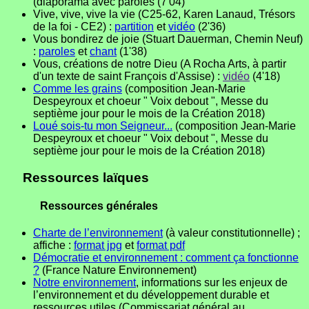
(diaporama avec paroles (7'04)
Vive, vive, vive la vie (C25-62, Karen Lanaud, Trésors
de la foi - CE2) :
partition
et
vidéo
(2'36)
Vous bondirez de joie (Stuart Dauerman, Chemin Neuf)
:
paroles
et
chant
(1'38)
Vous, créations de notre Dieu (A Rocha Arts, à partir
d'un texte de saint François d'Assise) :
vidéo
(4'18)
Comme les grains
(composition Jean-Marie
Despeyroux et choeur " Voix debout ", Messe du
septième jour pour le mois de la Création 2018)
Loué sois-tu mon Seigneur...
(composition Jean-Marie
Despeyroux et choeur " Voix debout ", Messe du
septième jour pour le mois de la Création 2018)
Ressources laïques
Ressources générales
Charte de l’environnement
(à valeur constitutionnelle) ;
affiche :
format jpg
et
format pdf
Démocratie et environnement : comment ça fonctionne
?
(France Nature Environnement)
Notre environnement
, informations sur les enjeux de
l’environnement et du développement durable et
ressources utiles (Commissariat général au