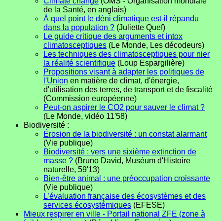
Climate change
(OMS - Organisation mondiale
de la Santé, en anglais)
À quel point le déni climatique est-il répandu
dans la population ?
(Juliette Quef)
Le guide critique des arguments et intox
climatosceptiques
(Le Monde, Les décodeurs)
Les techniques des climatosceptiques pour nier
la réalité scientifique
(Loup Espargilière)
Propositions visant à adapter les politiques de
l'Union
en matière de climat, d'énergie,
d'utilisation des terres, de transport et de fiscalité
(Commission européenne)
Peut-on aspirer le CO2 pour sauver le climat ?
(Le Monde, vidéo 11'58)
Biodiversité :
Érosion de la biodiversité : un constat alarmant
(Vie publique)
Biodiversité : vers une sixième extinction de
masse ?
(Bruno David, Muséum d'Histoire
naturelle, 59'13)
Bien-être animal : une préoccupation croissante
(Vie publique)
L’évaluation française des écosystèmes et des
services écosystémiques
(EFESE)
Mieux respirer en ville - Portail national ZFE (zone à