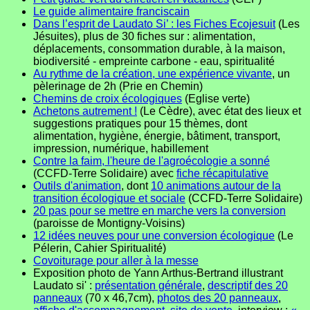
Le guide alimentaire franciscain
Dans l’esprit de Laudato Si’ : les Fiches Ecojesuit
(Les
Jésuites), plus de 30 fiches sur : alimentation,
déplacements, consommation durable, à la maison,
biodiversité - empreinte carbone - eau, spiritualité
Au rythme de la création, une expérience vivante
, un
pèlerinage de 2h (Prie en Chemin)
Chemins de croix écologiques
(Eglise verte)
Achetons autrement !
(Le Cèdre), avec état des lieux et
suggestions pratiques pour 15 thèmes, dont
alimentation, hygiène, énergie, bâtiment, transport,
impression, numérique, habillement
Contre la faim, l'heure de l'agroécologie a sonné
(CCFD-Terre Solidaire) avec
fiche récapitulative
Outils d'animation
, dont
10 animations autour de la
transition écologique et sociale
(CCFD-Terre Solidaire)
20 pas pour se mettre en marche vers la conversion
(paroisse de Montigny-Voisins)
12 idées neuves pour une conversion écologique
(Le
Pélerin, Cahier Spiritualité)
Covoiturage pour aller à la messe
Exposition photo de Yann Arthus-Bertrand illustrant
Laudato si' :
présentation générale
,
descriptif des 20
panneaux
(70 x 46,7cm),
photos des 20 panneaux
,