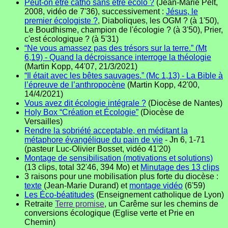
Peut-on être catho sans être écolo ?
(Jean-Marie Pelt,
2008, vidéo de 7'36), successivement :
Jésus, le
premier écologiste ?
, Diaboliques, les OGM ? (à 1'50),
Le Boudhisme, champion de l'écologie ? (à 3'50), Prier,
c'est écologique ? (à 5'31)
“Ne vous amassez pas des trésors sur la terre.” (Mt
6,19) - Quand la décroissance interroge la théologie
(Martin Kopp, 44'07, 21/3/2021)
“Il était avec les bêtes sauvages.” (Mc 1,13) - La Bible à
l’épreuve de l’anthropocène
(Martin Kopp, 42'00,
14/4/2021)
Vous avez dit écologie intégrale ?
(Diocèse de Nantes)
Holy Box “Création et Écologie”
(Diocèse de
Versailles)
Rendre la sobriété acceptable, en méditant la
métaphore évangélique du pain de vie
- Jn 6, 1-71
(pasteur Luc-Olivier Bosset, vidéo 41'20)
Montage de sensibilisation (motivations et solutions)
(13 clips, total 32'46, 394 Mo) et
Minutage des 13 clips
3 raisons pour une mobilisation plus forte du diocèse :
texte
(Jean-Marie Durand) et
montage vidéo
(6'59)
Les Éco-béatitudes
(Enseignement catholique de Lyon)
Retraite
Terre promise
, un Carême sur les chemins de
conversions écologique (Eglise verte et Prie en
Chemin)