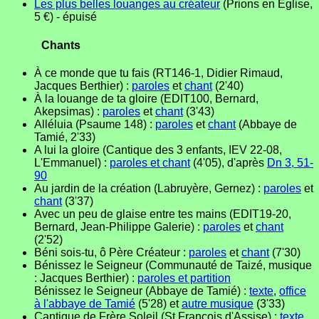
Les plus belles louanges au créateur
(Prions en Église,
5 €) - épuisé
Chants
À ce monde que tu fais (RT146-1, Didier Rimaud,
Jacques Berthier) :
paroles
et
chant
(2'40)
À la louange de ta gloire (EDIT100, Bernard,
Akepsimas) :
paroles
et
chant
(3'43)
Alléluia (Psaume 148) :
paroles
et
chant
(Abbaye de
Tamié, 2'33)
A lui la gloire (Cantique des 3 enfants, IEV 22-08,
L'Emmanuel) :
paroles et chant
(4'05), d'après
Dn 3, 51-
90
Au jardin de la création (Labruyère, Gernez) :
paroles
et
chant
(3'37)
Avec un peu de glaise entre tes mains (EDIT19-20,
Bernard, Jean-Philippe Galerie) :
paroles
et
chant
(2'52)
Béni sois-tu, ô Père Créateur :
paroles
et
chant
(7'30)
Bénissez le Seigneur (Communauté de Taizé, musique
: Jacques Berthier) :
paroles et partition
Bénissez le Seigneur (Abbaye de Tamié) :
texte
,
office
à l'abbaye de Tamié
(5'28) et
autre musique
(3'33)
Cantique de Frère Soleil (St François d'Assise) :
texte