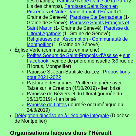
des champs),
Paroisse Notre Dame de la Paix
(2-
Lis des champs),
Paroisses Saint Roch en
Piscénois et Notre Dame du Val d'Hérault
(1-
Graine de Sénevé),
Paroisse Ste Bernadette
(1-
Graine de Sénevé),
Paroisse Saints François et
Saint Martin
(1- Graine de Sénevé),
Paroisse du
Littoral Agathois
(1- Graine de Sénevé),
Religieuses de l'Assomption - Communauté de
Montpellier
(1- Graine de Sénevé)
Église Verte (communautés en marche) :
Petites Soeurs de Saint-François-d’Assise
+
sur
Facebook
; veillée de prière mensuelle (89 rue de
l'Hortus, Montpellier)
Paroisse St-Jean-Baptiste-du-Lez :
Propositions
pour 2021-2022
Pastorale des jeunes : Veillée de prière avec
Taizé sur la Création (4/10/2019) - lien brisé
Paroisse de Béziers et du littoral (journée du
16/11/2019) - lien brisé
Paroisse de Lattes
(journée oecuménique du
24/3/2019)
Délégation diocésaine à l'écologie intégrale
(Diocèse
de Montpellier)
Organisations laïques dans l'Hérault