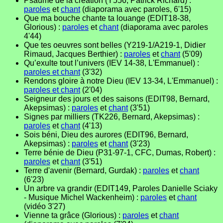
Psaume de la création (Y556, Patrick Richard) :
paroles
et
chant
(diaporama avec paroles, 6'15)
Que ma bouche chante ta louange (EDIT18-38,
Glorious) :
paroles
et
chant
(diaporama avec paroles
4'44)
Que tes oeuvres sont belles (Y219-1/A219-1, Didier
Rimaud, Jacques Berthier) :
paroles
et
chant
(5'09)
Qu’exulte tout l’univers (IEV 14-38, L'Emmanuel) :
paroles et chant
(3'32)
Rendons gloire à notre Dieu (IEV 13-34, L'Emmanuel) :
paroles et chant
(2'04)
Seigneur des jours et des saisons (EDIT98, Bernard,
Akepsimas) :
paroles
et
chant
(3'51)
Signes par milliers (TK226, Bernard, Akepsimas) :
paroles
et
chant
(4'13)
Sois béni, Dieu des aurores (EDIT96, Bernard,
Akepsimas) :
paroles
et
chant
(3'23)
Terre bénie de Dieu (P31-97-1, CFC, Dumas, Robert) :
paroles
et
chant
(3'51)
Terre d'avenir (Bernard, Gurdak) :
paroles
et
chant
(6'23)
Un arbre va grandir (EDIT149, Paroles Danielle Sciaky
- Musique Michel Wackenheim) :
paroles
et
chant
(vidéo 3'27)
Vienne ta grâce (Glorious) :
paroles
et
chant