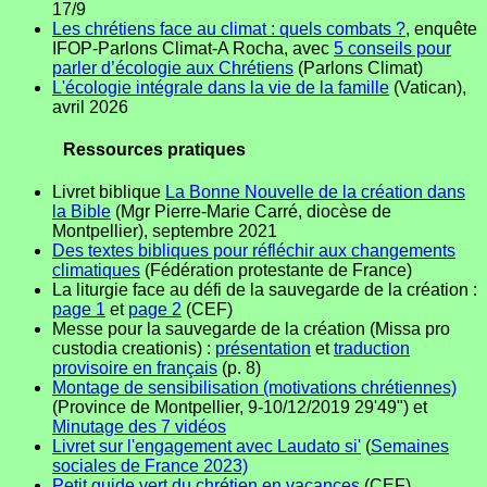
17/9
Les chrétiens face au climat : quels combats ?
, enquête
IFOP-Parlons Climat-A Rocha, avec
5 conseils pour
parler d’écologie aux Chrétiens
(Parlons Climat)
L'écologie intégrale dans la vie de la famille
(Vatican),
avril 2026
Ressources pratiques
Livret biblique
La Bonne Nouvelle de la création dans
la Bible
(Mgr Pierre-Marie Carré, diocèse de
Montpellier), septembre 2021
Des textes bibliques pour réfléchir aux changements
climatiques
(Fédération protestante de France)
La liturgie face au défi de la sauvegarde de la création :
page 1
et
page 2
(CEF)
Messe pour la sauvegarde de la création (Missa pro
custodia creationis) :
présentation
et
traduction
provisoire en français
(p. 8)
Montage de sensibilisation (motivations chrétiennes)
(Province de Montpellier, 9-10/12/2019 29'49") et
Minutage des 7 vidéos
Livret sur l'engagement avec Laudato si'
(
Semaines
sociales de France 2023)
Petit guide vert du chrétien en vacances
(CEF)