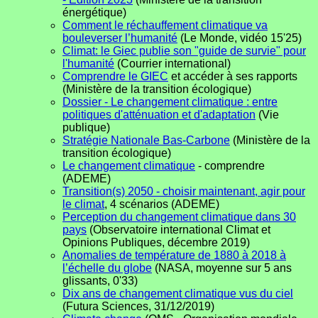
énergétique)
Comment le réchauffement climatique va
bouleverser l’humanité
(Le Monde, vidéo 15'25)
Climat: le Giec publie son "guide de survie" pour
l'humanité
(Courrier international)
Comprendre le GIEC
et accéder à ses rapports
(Ministère de la transition écologique)
Dossier - Le changement climatique : entre
politiques d'atténuation et d'adaptation
(Vie
publique)
Stratégie Nationale Bas-Carbone
(Ministère de la
transition écologique)
Le changement climatique
- comprendre
(ADEME)
Transition(s) 2050 - choisir maintenant, agir pour
le climat
, 4 scénarios (ADEME)
Perception du changement climatique dans 30
pays
(Observatoire international Climat et
Opinions Publiques, décembre 2019)
Anomalies de température de 1880 à 2018 à
l’échelle du globe
(NASA, moyenne sur 5 ans
glissants, 0'33)
Dix ans de changement climatique vus du ciel
(Futura Sciences, 31/12/2019)