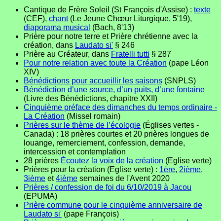
Cantique de Frère Soleil (St François d'Assise) :
texte
(CEF),
chant
(Le Jeune Chœur Liturgique, 5'19),
diaporama musical
(Bach, 8'13)
Prière pour notre terre et Prière chrétienne avec la
création, dans
Laudato si'
§ 246
Prière au Créateur, dans
Fratelli tutti
§ 287
Pour notre relation avec toute la Création
(pape Léon
XIV)
Bénédictions pour accueillir les saisons
(SNPLS)
Bénédiction d’une source, d’un puits, d’une fontaine
(Livre des Bénédictions, chapitre XXII)
Cinquième préface des dimanches du temps ordinaire -
La Création
(Missel romain)
Prières sur le thème de l’écologie
(Églises vertes -
Canada) : 18 prières courtes et 20 prières longues de
louange, remerciement, confession, demande,
intercession et contemplation
28 prières
Écoutez la voix de la création
(Eglise verte)
Prières pour la création (Eglise verte) :
1ère
,
2ième
,
3ième
et
4ième
semaines de l'Avent 2020
Prières / confession de foi du 6/10/2019 à Jacou
(EPUMA)
Prière commune pour le cinquième anniversaire de
Laudato si'
(pape François)