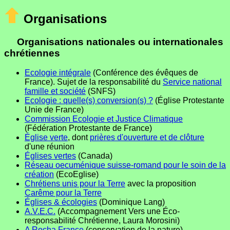
Organisations
Organisations nationales ou internationales
chrétiennes
Ecologie intégrale
(Conférence des évêques de
France). Sujet de la responsabilité du
Service national
famille et société
(SNFS)
Ecologie : quelle(s) conversion(s) ?
(Église Protestante
Unie de France)
Commission Ecologie et Justice Climatique
(Fédération Protestante de France)
Église verte
, dont
prières d'ouverture et de clôture
d'une réunion
Églises vertes
(Canada)
Réseau oecuménique suisse-romand pour le soin de la
création
(EcoEglise)
Chrétiens unis pour la Terre
avec la proposition
Carême pour la Terre
Églises & écologies
(Dominique Lang)
A.V.E.C.
(Accompagnement Vers une Éco-
responsabilité Chrétienne, Laura Morosini)
A Rocha France
(conservation de la nature)