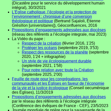
(Dicastère pour le service du développement humain
intégral), 30/3/2021
L’Église catholique, l’écologie et la protection de
l’environnement : chronique d’une conversion
théologique et politique
(Bertrand Sajaloli, Étienne
Grésillon [universitaires]), Géoconfluences, 2016
Propositions d’engagements adressées aux diocèses
(réseau des référents a l’écologie integrale, mai 2023)
La Vidéo du pape :
Respect de la création
(février 2016, 1'25)
Protéger les océans
(septembre 2019, 3'53)
Respect des ressources de la planéte
(septembre
2020, 1'24 + infographie)
Un style de vie écologiquement durable
(septembre 2021, 1'58)
Pour notre relation avec toute la Création
(septembre 2025, 2'00)
Feuille de route pour les congrégations, les
communautés et les Églises en faveur de l’économie
de la vie et la justice écologique
(Conseil oecuménique
des Églises), 11/3/2019
Propositions d’engagements adressées aux diocèses
par le réseau des référents à l’écologie intégrale
(Conférence des évêques de France - CEF), 23/5/2023
Journée mondiale de prière pour la sauvegarde de la