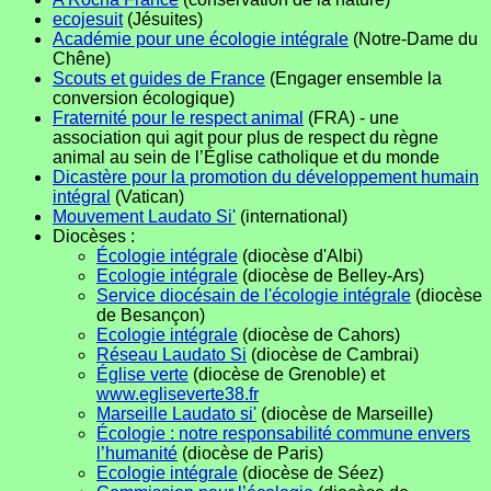
ecojesuit
(Jésuites)
Académie pour une écologie intégrale
(Notre-Dame du
Chêne)
Scouts et guides de France
(Engager ensemble la
conversion écologique)
Fraternité pour le respect animal
(FRA) - une
association qui agit pour plus de respect du règne
animal au sein de l’Église catholique et du monde
Dicastère pour la promotion du développement humain
intégral
(Vatican)
Mouvement Laudato Si'
(international)
Diocèses :
Écologie intégrale
(diocèse d'Albi)
Ecologie intégrale
(diocèse de Belley-Ars)
Service diocésain de l'écologie intégrale
(diocèse
de Besançon)
Ecologie intégrale
(diocèse de Cahors)
Réseau Laudato Si
(diocèse de Cambrai)
Église verte
(diocèse de Grenoble) et
www.egliseverte38.fr
Marseille Laudato si'
(diocèse de Marseille)
Écologie : notre responsabilité commune envers
l’humanité
(diocèse de Paris)
Ecologie intégrale
(diocèse de Séez)