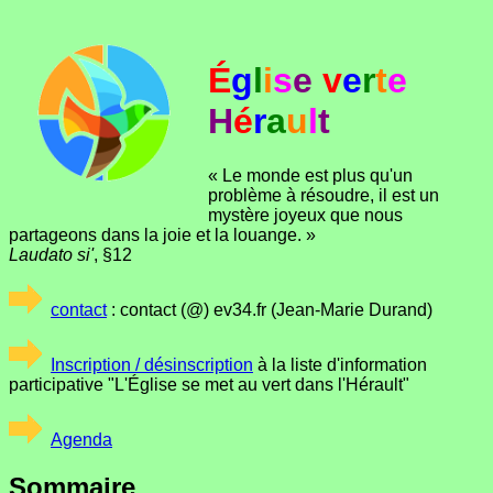
É
g
l
i
s
e
v
e
r
t
e
H
é
r
a
u
l
t
« Le monde est plus qu'un
problème à résoudre, il est un
mystère joyeux que nous
partageons dans la joie et la louange. »
Laudato si'
, §12
contact
: contact (@) ev34.fr (Jean-Marie Durand)
Inscription / désinscription
à la liste d'information
participative "L'Église se met au vert dans l'Hérault"
Agenda
Sommaire