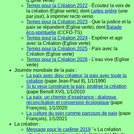
(Eglise verte)
Temps pour la Création 2022
- Écoutez la voix de
la création (Eglise verte), dont
cartes prière
(une
par jour), à imprimer recto verso
Temps pour la Création 2023
- Que la justice et la
paix se répandent (Eglise verte), dont
Balade
éco-spirituelle
(CCFD-TS)
Temps pour la Création 2024
- Espérer et agir
avec la Création (Eglise verte)
Temps pour la Création 2025
- Paix avec la
Création (Eglise verte)
Temps pour la Création 2026
- L’eau vive (Eglise
verte)
Journée mondiale de la paix :
La paix avec dieu créateur, la paix avec toute la
création
(pape Jean-Paul II), 1/1/1990
Si tu veux construire la paix, protège la création
(pape Benoît XVI), 1/1/2010
La paix, un chemin d’espérance : dialogue,
réconciliation et conversion écologique
(pape
François), 1/1/2020
La culture du soin comme parcours de paix
(pape
François), 1/1/2021
La création :
Message pour le carême 2019
"« La création