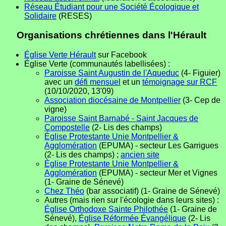
Réseau Étudiant pour une Société Écologique et
Solidaire
(RESES)
Organisations chrétiennes dans l'Hérault
Église Verte Hérault
sur Facebook
Église Verte (communautés labellisées) :
Paroisse Saint Augustin de l'Aqueduc
(4- Figuier)
avec un
défi mensuel
et un
témoignage sur RCF
(10/10/2020, 13'09)
Association diocésaine de Montpellier
(3- Cep de
vigne)
Paroisse Saint Barnabé - Saint Jacques de
Compostelle
(2- Lis des champs)
Église Protestante Unie Montpellier &
Agglomération
(EPUMA) - secteur Les Garrigues
(2- Lis des champs) ;
ancien site
Église Protestante Unie Montpellier &
Agglomération
(EPUMA) - secteur Mer et Vignes
(1- Graine de Sénevé)
Chez Théo
(bar associatif) (1- Graine de Sénevé)
Autres (mais rien sur l'écologie dans leurs sites) :
Église Orthodoxe Sainte Philothée
(1- Graine de
Sénevé),
Église Réformée Évangélique
(2- Lis