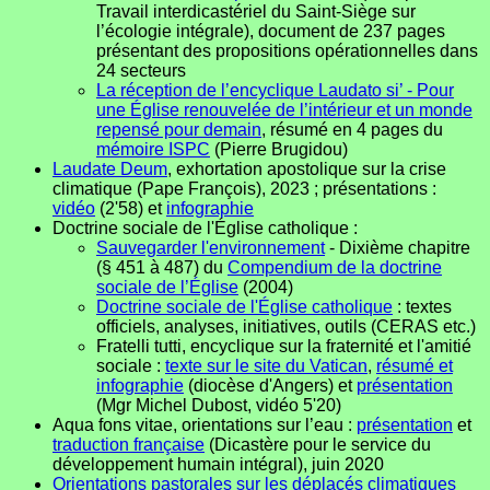
Travail interdicastériel du Saint-Siège sur
l’écologie intégrale), document de 237 pages
présentant des propositions opérationnelles dans
24 secteurs
La réception de l’encyclique Laudato si’ - Pour
une Église renouvelée de l’intérieur et un monde
repensé pour demain
, résumé en 4 pages du
mémoire ISPC
(Pierre Brugidou)
Laudate Deum
, exhortation apostolique sur la crise
climatique (Pape François), 2023 ; présentations :
vidéo
(2'58) et
infographie
Doctrine sociale de l'Église catholique :
Sauvegarder l'environnement
- Dixième chapitre
(§ 451 à 487) du
Compendium de la doctrine
sociale de l’Église
(2004)
Doctrine sociale de l'Église catholique
: textes
officiels, analyses, initiatives, outils (CERAS etc.)
Fratelli tutti, encyclique sur la fraternité et l'amitié
sociale :
texte sur le site du Vatican
,
résumé et
infographie
(diocèse d'Angers) et
présentation
(Mgr Michel Dubost, vidéo 5'20)
Aqua fons vitae, orientations sur l’eau :
présentation
et
traduction française
(Dicastère pour le service du
développement humain intégral), juin 2020
Orientations pastorales sur les déplacés climatiques