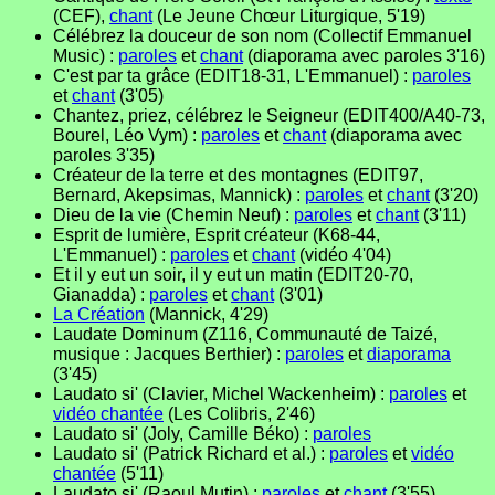
(CEF),
chant
(Le Jeune Chœur Liturgique, 5'19)
Célébrez la douceur de son nom (Collectif Emmanuel
Music) :
paroles
et
chant
(diaporama avec paroles 3'16)
C'est par ta grâce (EDIT18-31, L'Emmanuel) :
paroles
et
chant
(3'05)
Chantez, priez, célébrez le Seigneur (EDIT400/A40-73,
Bourel, Léo Vym) :
paroles
et
chant
(diaporama avec
paroles 3'35)
Créateur de la terre et des montagnes (EDIT97,
Bernard, Akepsimas, Mannick) :
paroles
et
chant
(3'20)
Dieu de la vie (Chemin Neuf) :
paroles
et
chant
(3'11)
Esprit de lumière, Esprit créateur (K68-44,
L'Emmanuel) :
paroles
et
chant
(vidéo 4'04)
Et il y eut un soir, il y eut un matin (EDIT20-70,
Gianadda) :
paroles
et
chant
(3'01)
La Création
(Mannick, 4'29)
Laudate Dominum (Z116, Communauté de Taizé,
musique : Jacques Berthier) :
paroles
et
diaporama
(3'45)
Laudato si' (Clavier, Michel Wackenheim) :
paroles
et
vidéo chantée
(Les Colibris, 2'46)
Laudato si' (Joly, Camille Béko) :
paroles
Laudato si' (Patrick Richard et al.) :
paroles
et
vidéo
chantée
(5'11)
Laudato si' (Raoul Mutin) :
paroles
et
chant
(3'55)